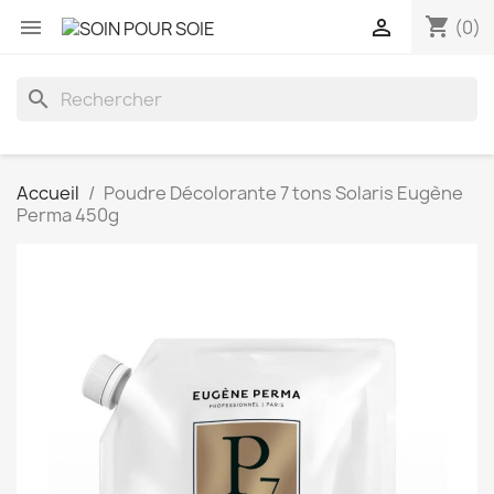
shopping_cart


(0)
search
Accueil
Poudre Décolorante 7 tons Solaris Eugène
Perma 450g