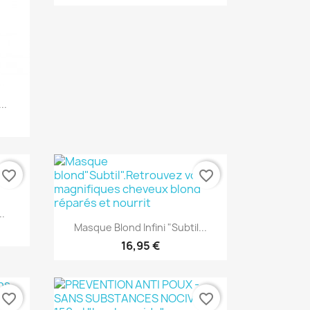
..
favorite_border
favorite_border
..
Aperçu rapide

Masque Blond Infini "Subtil...
16,95 €
favorite_border
favorite_border