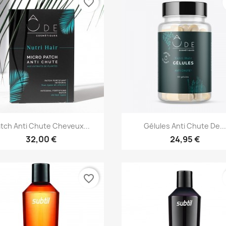
favorite_border
Aperçu rapide
Aperçu rapide


tch Anti Chute Cheveux...
Gélules Anti Chute De...
32,00 €
24,95 €
favorite_border