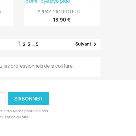
Aperçu rapide

...
SPRAY PROTECTEUR-...
13,90 €
1

Suivant
2
3
…
5
les professionnels de la coiffure.
ous trouverez pour cela nos
ilisation du site.