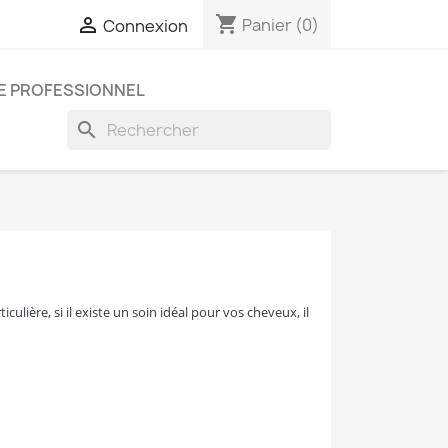
shopping_cart

Panier
(0)
Connexion
E PROFESSIONNEL
search
ulière, si il existe un soin idéal pour vos cheveux, il