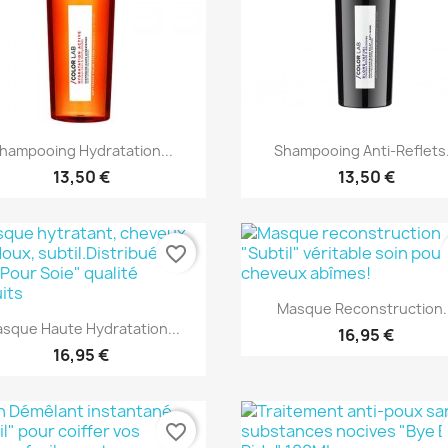
Aperçu rapide
Aperçu rapide


hampooing Hydratation...
Shampooing Anti-Reflets.
13,50 €
13,50 €
favorite_border
Aperçu rapide

Masque Reconstruction.
Aperçu rapide

sque Haute Hydratation...
16,95 €
16,95 €
favorite_border