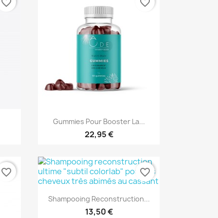
favorite_border
favorite_border
Aperçu rapide

Gummies Pour Booster La...
22,95 €
favorite_border
favorite_border
Aperçu rapide

Shampooing Reconstruction...
13,50 €