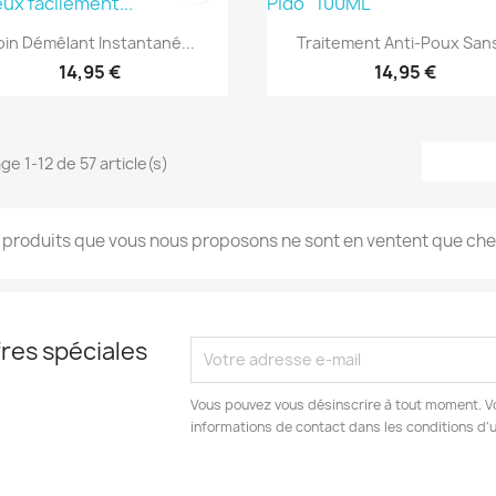
Aperçu rapide
Aperçu rapide


oin Démêlant Instantané...
Traitement Anti-Poux Sans
14,95 €
14,95 €
ge 1-12 de 57 article(s)
 produits que vous nous proposons ne sont en ventent que chez 
res spéciales
Vous pouvez vous désinscrire à tout moment. V
informations de contact dans les conditions d'ut