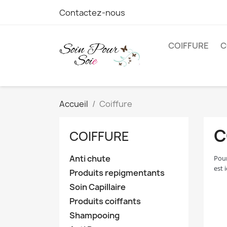
Contactez-nous
COIFFURE
C
Accueil
Coiffure
C
COIFFURE
Anti chute
Pour
est i
Produits repigmentants
Soin Capillaire
Produits coiffants
Shampooing