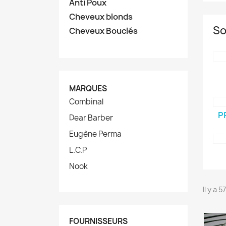
Anti Poux
Cheveux blonds
So
Cheveux Bouclés
MARQUES
Combinal
P
Dear Barber
Eugène Perma
L.C.P
Nook
Il y a 
FOURNISSEURS