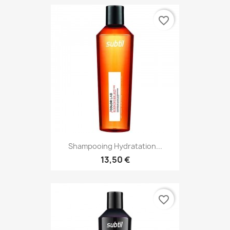
favorite_border
Shampooing Hydratation...
13,50 €
favorite_border