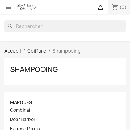
shopping_cart


(0)
search
Accueil
Coiffure
Shampooing
SHAMPOOING
MARQUES
Combinal
Dear Barber
Eugène Perma