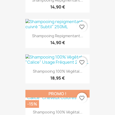
Shampooing Repigmentant...
14,90 €
favorite_border
Shampooing Repigmentant...
14,90 €
favorite_border
Shampooing 100% Végétal...
18,95 €
PROMO !
favorite_border
-15%
Shampooing 100% Végétal...