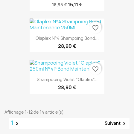
16,11 €
18,95 €
favorite_border
Olaplex N°4 Shampoing Bond...
28,90 €
favorite_border
Shampooing Violet "Olaplex"...
28,90 €
Affichage 1-12 de 14 article(s)
1

Suivant
2