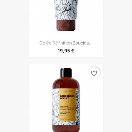
Gelée Définition Boucles...
19,95 €
favorite_border