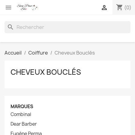
shopping_cart


(0)
search
Accueil
Coiffure
Cheveux Bouclés
CHEVEUX BOUCLÉS
MARQUES
Combinal
Dear Barber
Eugène Perma