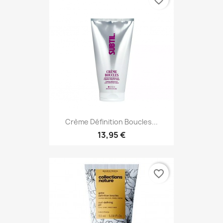
favorite_border
Crème Définition Boucles...
13,95 €
favorite_border