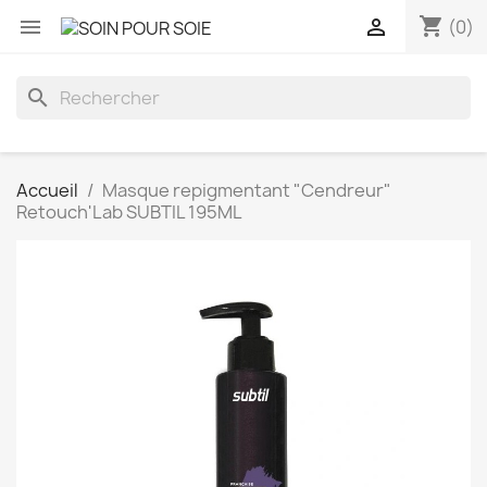
shopping_cart


(0)
search
Accueil
Masque repigmentant "Cendreur"
Retouch'Lab SUBTIL 195ML