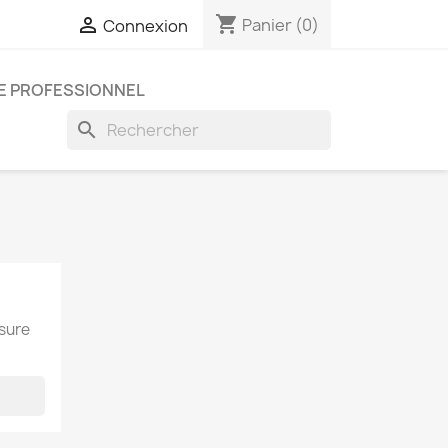
shopping_cart

Panier
(0)
Connexion
E PROFESSIONNEL
search
esure